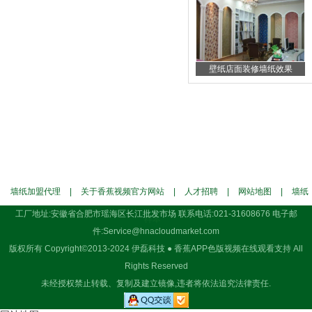
壁纸店面装修墙纸效果
墙纸加盟代理
|
关于香蕉视频官方网站
|
人才招聘
|
网站地图
|
墙纸
工厂地址:安徽省合肥市瑶海区长江批发市场 联系电话:021-31608676 电子邮
样本
件:Service@hnacloudmarket.com
版权所有 Copyright©2013-2024 伊磊科技 ● 香蕉APP色版视频在线观看支持 All
Rights Reserved
未经授权禁止转载、复制及建立镜像,违者将依法追究法律责任.