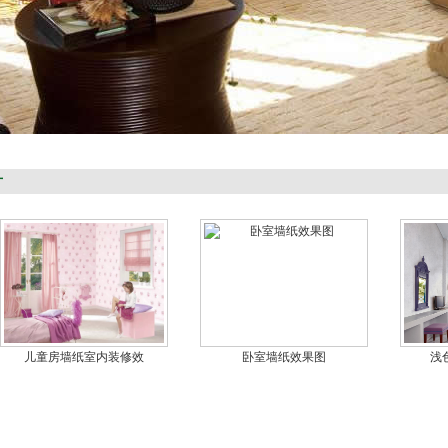
片
儿童房墙纸室内装修效
卧室墙纸效果图
浅