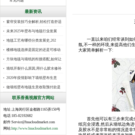
常见问题
最新资讯
窗帘安装技巧全解析,轻松打造舒适
未来2025年壁布与地毯行业发展
一直以来咱们经常谈到如何去
地毯工艺有哪些分类发展史,202
氛,不一样的环境,来提高他们
楼梯地毯选择是固定的还是可移动
大家简单解析一下:
好
方块地毯与墙纸的衔接搭配,如何让
墙纸开裂什么原因,用什么胶水修补
2020年疫情影响下墙纸壁布生意
做墙纸壁布地毯生意收取预付款是
行
联系香蕉视频官方网站
地址:上海闵行区金都路1165弄150号
电话:185-02192682
首先他可以有三步来完成全部
邮件:Service@hnacloudmarket.com
纸完全浸透,然后从墙纸边角进
网站:
http://www.hnacloudmarket.com
及胶水不是非常粘的情况是非常