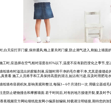
,白天应打开门窗,保持通风;晚上要关闭门窗,防止潮气进入,刚贴上墙面
工时,应选择在空气相对湿度在85%以下,温度不应有剧烈变化之季节,坚
墙纸墙布时溢流出的胶黏剂液,应随时用干净的毛巾擦干净,尤其是接缝处的
真查看.施工人员将手和工具保持高度的清洁,如沾有污迹,应及时用肥皂水
纸墙布容易积灰,影响美观和整洁,每隔3～6个月清扫一次.用吸尘器或毛
意防止硬物撞击和摩擦墙面.若干时间后,对有的地方接缝开裂,要及时予以
蕉视频官方网站墙纸批发网小编原创编辑,转载请注明链接,期待您的加盟