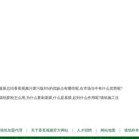
最新总结香蕉视频污黄污版I0S的优缺点有哪些呢,在市场当中有什么优势呢?
墙纸胶粉怎么用,为什么要刷基膜,什么是基膜,起到什么作用呢?墙纸施工注
墙纸加盟代理
|
关于香蕉视频官方网站
|
人才招聘
|
网站地图
|
墙纸样本