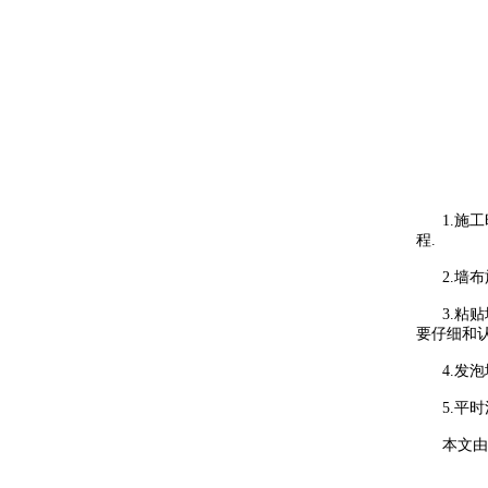
1.施工时
程.
2.墙布施
3.粘贴
要仔细和认
4.发泡墙
5.平时注
本文由香