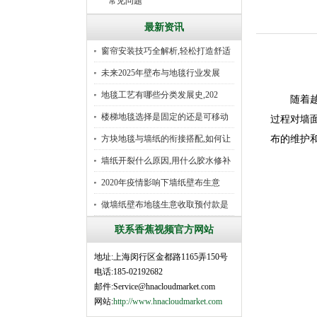
常见问题
最新资讯
窗帘安装技巧全解析,轻松打造舒适
未来2025年壁布与地毯行业发展
地毯工艺有哪些分类发展史,202
随着越来
楼梯地毯选择是固定的还是可移动
过程对墙面
好
方块地毯与墙纸的衔接搭配,如何让
布的维护和
墙纸开裂什么原因,用什么胶水修补
2020年疫情影响下墙纸壁布生意
做墙纸壁布地毯生意收取预付款是
行
联系香蕉视频官方网站
地址:上海闵行区金都路1165弄150号
电话:185-02192682
邮件:Service@hnacloudmarket.com
网站:
http://www.hnacloudmarket.com