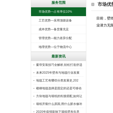
服务范围
市场优
市场优势—占有率仅10%
目前
工艺优势—采用顶级设备
业潜力无限
成本优势—备货量充足
管理优势—能力差异分配
地理优势—位于物流中心
最新资讯
窗帘安装技巧全解析,轻松打造舒适
未来2025年壁布与地毯行业发展
地毯工艺有哪些分类发展史,202
楼梯地毯选择是固定的还是可移动
好
方块地毯与墙纸的衔接搭配,如何让
墙纸开裂什么原因,用什么胶水修补
2020年疫情影响下墙纸壁布生意