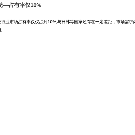
势—占有率仅10%
，壁纸行业市场占有率仅仅占到10%,与日韩等国家还存在一定差距，市场需求尚未
.